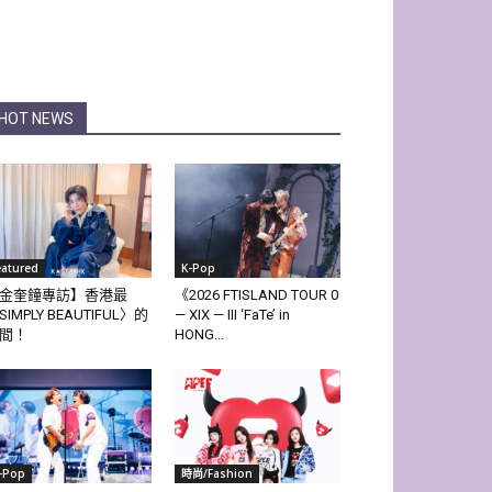
HOT NEWS
eatured
K-Pop
金奎鐘專訪】香港最
《2026 FTISLAND TOUR 0
SIMPLY BEAUTIFUL〉的
— XIX — III ‘FaTe’ in
間！
HONG...
-Pop
時尚/Fashion