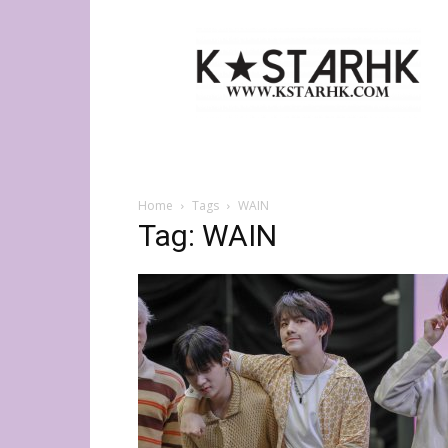
K-
Star
HK
Home
Tags
WAIN
Tag: WAIN