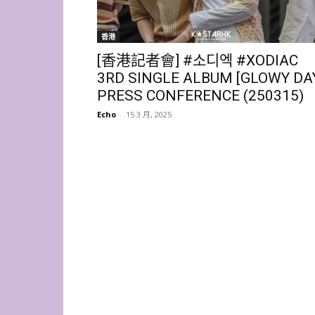
香港
[香港記者會] #소디엑 #XODIAC
3RD SINGLE ALBUM [GLOWY DA
PRESS CONFERENCE (250315)
Echo
-
15 3 月, 2025