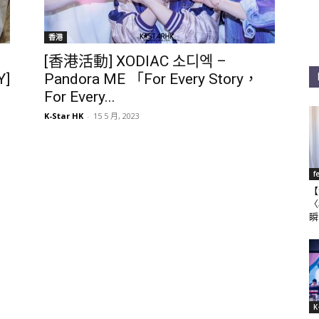
香港
[香港活動] XODIAC 소디엑 –
Y]
Pandora ME 「For Every Story，
For Every...
K-Star HK
-
15 5 月, 2023
f
【
〈
瞬
K