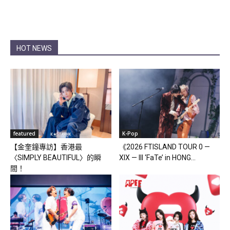
HOT NEWS
featured
K-Pop
【金奎鐘專訪】香港最
《2026 FTISLAND TOUR 0 —
〈SIMPLY BEAUTIFUL〉的瞬
XIX — III ‘FaTe’ in HONG...
間！