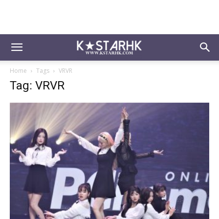
Home
Tags
VRVR
Tag: VRVR