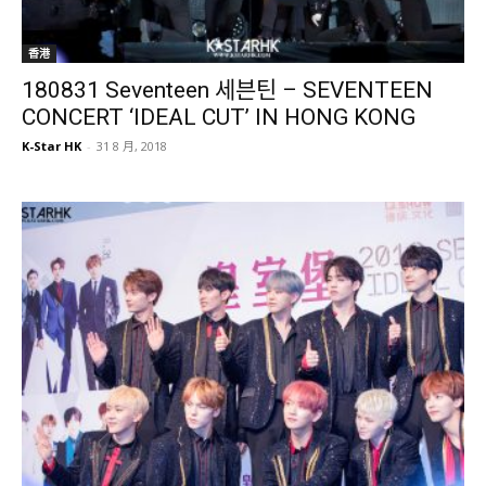
香港
180831 Seventeen 세븐틴 – SEVENTEEN
CONCERT ‘IDEAL CUT’ IN HONG KONG
K-Star HK
-
31 8 月, 2018