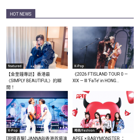
HOT NEWS
featured
K-Pop
【金奎鐘專訪】香港最
《2026 FTISLAND TOUR 0 —
〈SIMPLY BEAUTIFUL〉的瞬
XIX — III ‘FaTe’ in HONG...
間！
K-Pop
時尚/Fashion
[現場直擊] JANNABI香港首場演
APEE × BABYMONSTER ：