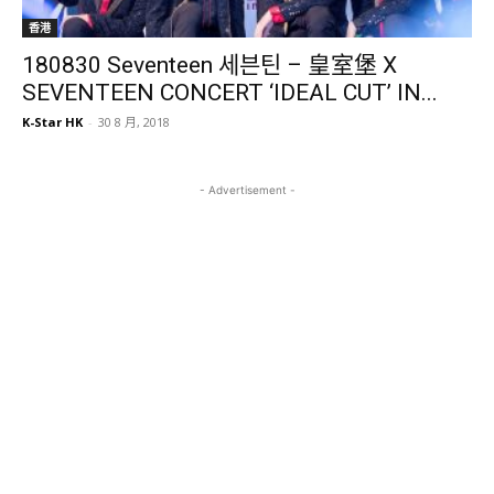
香港
180830 Seventeen 세븐틴 – 皇室堡 X
SEVENTEEN CONCERT ‘IDEAL CUT’ IN...
K-Star HK
-
30 8 月, 2018
- Advertisement -