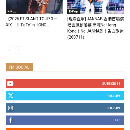
K-Pop
K-Pop
《2026 FTISLAND TOUR 0 —
[現場直擊] JANNABI香港首場演
XIX — III ‘FaTe’ in HONG...
唱會感動落幕 高喊No Hong
Kong！No JANNABI！告白歌迷
(260711)
I'M SOCIAL
SUBSCRIBE
FOLLOW
FOLLOW
LIKE