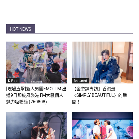
HOT NEWS
K-Pop
featured
[現場直擊]新人男團EMOTI:M 出
【金奎鐘專訪】香港最
道9日即旋風襲港 FM大騷個人
〈SIMPLY BEAUTIFUL〉的瞬
魅力吸粉絲 (260808)
間！