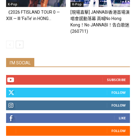
K-Pop
K-Pop
《2026 FTISLAND TOUR 0 —
[現場直擊] JANNABI香港首場演
XIX — III ‘FaTe’ in HONG...
唱會感動落幕 高喊No Hong
Kong！No JANNABI！告白歌迷
(260711)
I'M SOCIAL
SUBSCRIBE
FOLLOW
FOLLOW
LIKE
FOLLOW