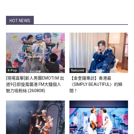
HOT NEWS
K-Pop
featured
[現場直擊]新人男團EMOTI:M 出
【金奎鐘專訪】香港最
道9日即旋風襲港 FM大騷個人
〈SIMPLY BEAUTIFUL〉的瞬
魅力吸粉絲 (260808)
間！