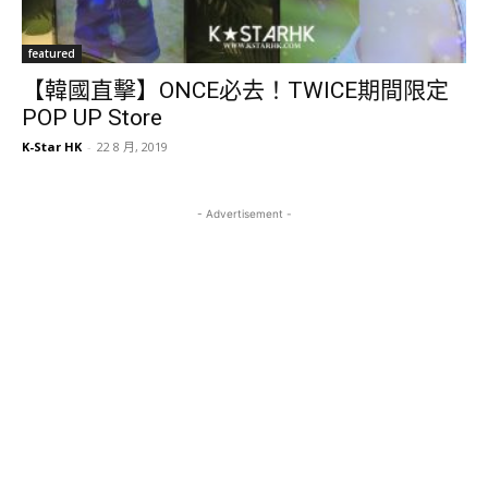
featured
【韓國直擊】ONCE必去！TWICE期間限定
POP UP Store
K-Star HK
-
22 8 月, 2019
- Advertisement -