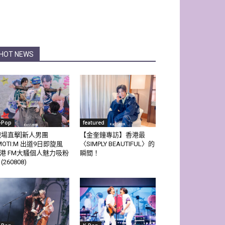
HOT NEWS
-Pop
featured
現場直擊]新人男團
【金奎鐘專訪】香港最
MOTI:M 出道9日即旋風
〈SIMPLY BEAUTIFUL〉的
港 FM大騷個人魅力吸粉
瞬間！
(260808)