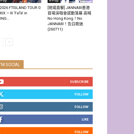
-Pop
K-Pop
2026 FTISLAND TOUR 0
[現場直擊] JANNABI香港
XIX — III ‘FaTe’ in
首場演唱會感動落幕 高喊
NG...
No Hong Kong！No
JANNABI！告白歌迷
(260711)
I'M SOCIAL
SUBSCRIBE
FOLLOW
FOLLOW
LIKE
FOLLOW