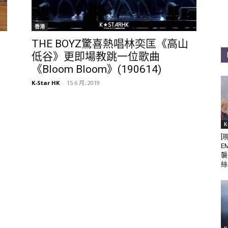
香港
THE BOYZ驚喜熱唱林奕匡《高山
低谷》更即場教跳一位歌曲
《Bloom Bloom》(190614)
K-Star HK
-
15 6 月, 2019
K
[
E
襲
絲 