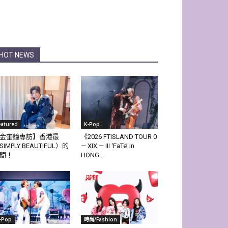
HOT NEWS
eatured
K-Pop
金奎鐘專訪】香港最
《2026 FTISLAND TOUR 0
SIMPLY BEAUTIFUL〉的
— XIX — III ‘FaTe’ in
間！
HONG...
-Pop
時尚/Fashion