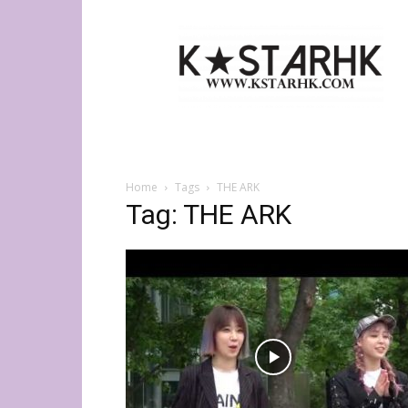
K-
Star
HK
Home
Tags
THE ARK
Tag: THE ARK