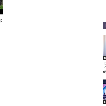
你
f
【
〈
瞬
K