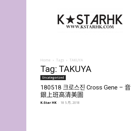
K-
Star
HK
Home
Tags
TAKUYA
Tag: TAKUYA
Uncategorized
180518 크로스진 Cross Gene – 音
銀上班高清美圖
K-Star HK
-
18 5 月, 2018