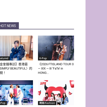
HOT NEWS
eatured
K-Pop
金奎鐘專訪】香港最
《2026 FTISLAND TOUR 0
SIMPLY BEAUTIFUL〉的
— XIX — III ‘FaTe’ in
間！
HONG...
-Pop
時尚/Fashion