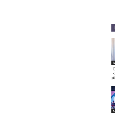
f
【
〈
瞬
K