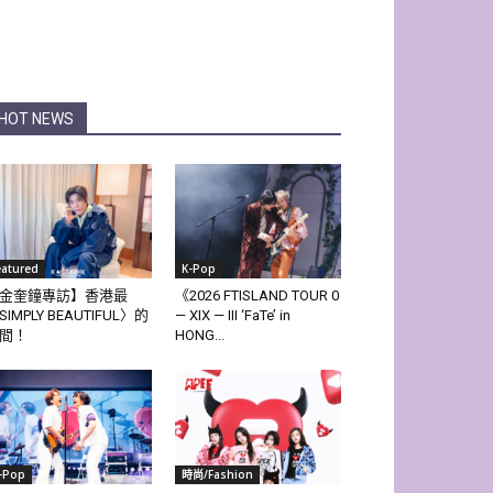
HOT NEWS
eatured
K-Pop
金奎鐘專訪】香港最
《2026 FTISLAND TOUR 0
SIMPLY BEAUTIFUL〉的
— XIX — III ‘FaTe’ in
間！
HONG...
-Pop
時尚/Fashion