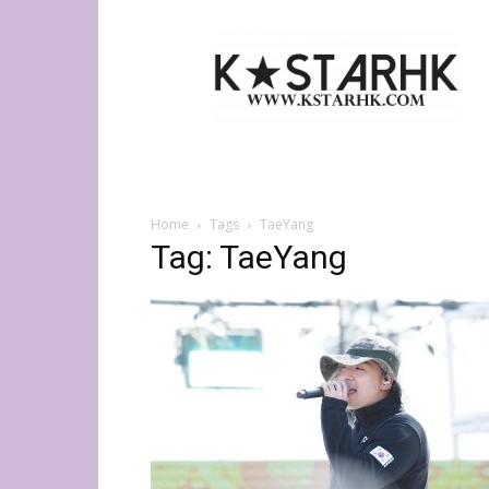
K-
Star
HK
Home
Tags
TaeYang
Tag: TaeYang