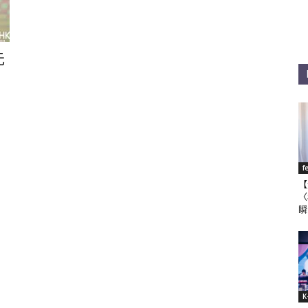
元
f
【
〈
瞬
K