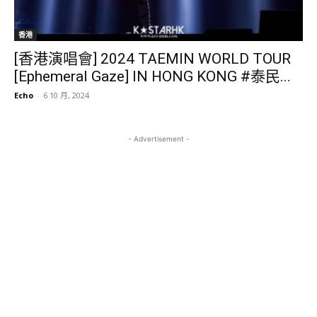
香港
[香港演唱會] 2024 TAEMIN WORLD TOUR
[Ephemeral Gaze] IN HONG KONG #泰民...
Echo
-
6 10 月, 2024
- Advertisement -