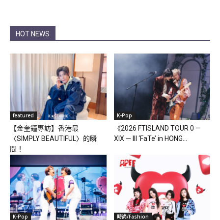
HOT NEWS
featured
K-Pop
【金奎鐘專訪】香港最
《2026 FTISLAND TOUR 0 —
〈SIMPLY BEAUTIFUL〉的瞬
XIX — III ‘FaTe’ in HONG...
間！
K-Pop
時尚/Fashion