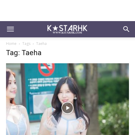
Home
Tags
Taeha
Tag: Taeha