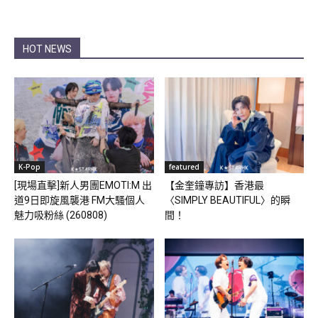
HOT NEWS
K-Pop
featured
[現場直擊]新人男團EMOTI:M 出
【金奎鐘專訪】香港最
道9日即旋風襲港 FM大騷個人
〈SIMPLY BEAUTIFUL〉的瞬
魅力吸粉絲 (260808)
間！