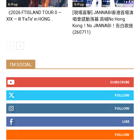
K-Pop
K-Pop
《2026 FTISLAND TOUR 0 —
[現場直擊] JANNABI香港首場演
XIX — III ‘FaTe’ in HONG...
唱會感動落幕 高喊No Hong
Kong！No JANNABI！告白歌迷
(260711)
I'M SOCIAL
SUBSCRIBE
FOLLOW
FOLLOW
LIKE
FOLLOW