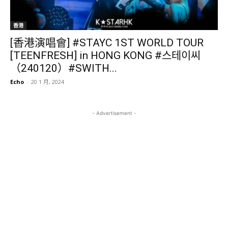
香港
[香港演唱會] #STAYC 1ST WORLD TOUR
[TEENFRESH] in HONG KONG #스테이씨
（240120）#SWITH...
Echo
-
20 1 月, 2024
- Advertisement -