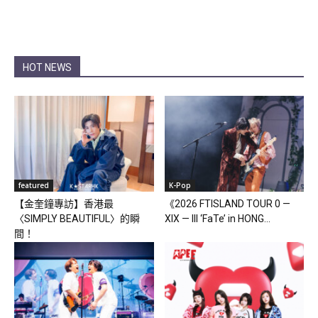
HOT NEWS
featured
K-Pop
【金奎鐘專訪】香港最
《2026 FTISLAND TOUR 0 —
〈SIMPLY BEAUTIFUL〉的瞬
XIX — III ‘FaTe’ in HONG...
間！