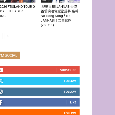
-Pop
K-Pop
2026 FTISLAND TOUR 0
[現場直擊] JANNABI香港
XIX — III ‘FaTe’ in
首場演唱會感動落幕 高喊
NG...
No Hong Kong！No
JANNABI！告白歌迷
(260711)
I'M SOCIAL
SUBSCRIBE
FOLLOW
FOLLOW
LIKE
FOLLOW