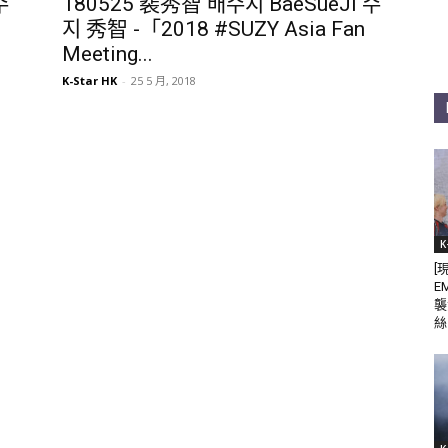
수
180525 裴秀智 배수지 BaeSueJi 수
지 秀智 -「2018 #SUZY Asia Fan
Meeting...
K-Star HK
-
25 5 月, 2018
K
[
E
襲
絲 