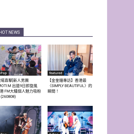
HOT NEWS
-Pop
featured
現場直擊]新人男團
【金奎鐘專訪】香港最
MOTI:M 出道9日即旋風
〈SIMPLY BEAUTIFUL〉的
港 FM大騷個人魅力吸粉
瞬間！
(260808)