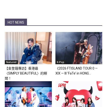
HOT NEWS
featured
K-Pop
【金奎鐘專訪】香港最
《2026 FTISLAND TOUR 0 —
〈SIMPLY BEAUTIFUL〉的瞬
XIX — III ‘FaTe’ in HONG...
間！