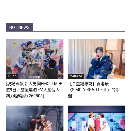
HOT NEWS
K-Pop
featured
[現場直擊]新人男團EMOTI:M 出
【金奎鐘專訪】香港最
道9日即旋風襲港 FM大騷個人
〈SIMPLY BEAUTIFUL〉的瞬
魅力吸粉絲 (260808)
間！