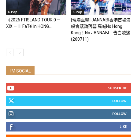
K-Pop
K-Pop
《2026 FTISLAND TOUR 0 —
[現場直擊] JANNABI香港首場演
XIX — III ‘FaTe’ in HONG...
唱會感動落幕 高喊No Hong
Kong！No JANNABI！告白歌迷
(260711)
I'M SOCIAL
SUBSCRIBE
FOLLOW
FOLLOW
LIKE