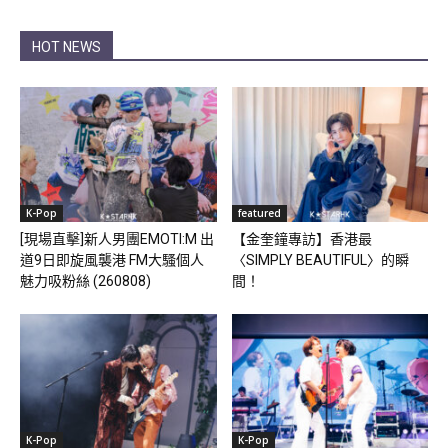
HOT NEWS
K-Pop
featured
[現場直擊]新人男團EMOTI:M 出
【金奎鐘專訪】香港最
道9日即旋風襲港 FM大騷個人
〈SIMPLY BEAUTIFUL〉的瞬
魅力吸粉絲 (260808)
間！
K-Pop
K-Pop