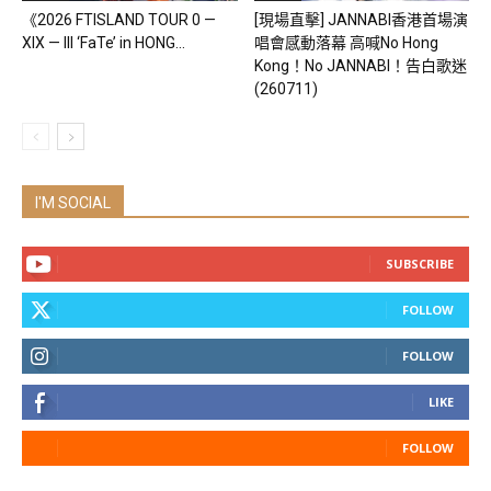
《2026 FTISLAND TOUR 0 —
[現場直擊] JANNABI香港首場演
XIX — III ‘FaTe’ in HONG...
唱會感動落幕 高喊No Hong
Kong！No JANNABI！告白歌迷
(260711)
I'M SOCIAL
SUBSCRIBE
FOLLOW
FOLLOW
LIKE
FOLLOW