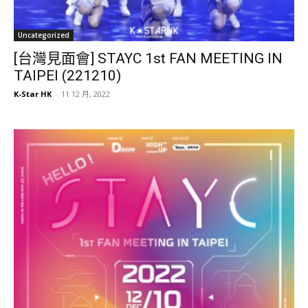
Uncategorized
[台灣見面會] STAYC 1st FAN MEETING IN
TAIPEI (221210)
K-Star HK
-
11 12 月, 2022