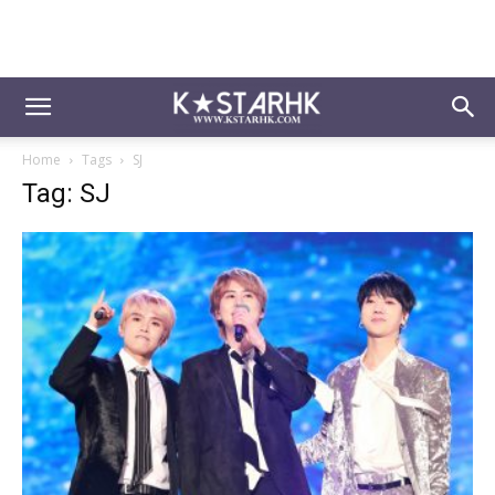
Home
Tags
SJ
Tag: SJ