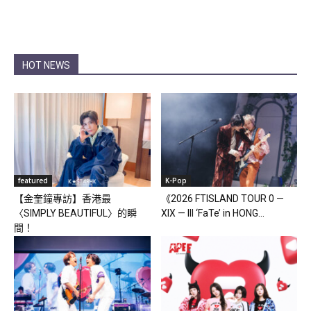
HOT NEWS
featured
K-Pop
【金奎鐘專訪】香港最
《2026 FTISLAND TOUR 0 —
〈SIMPLY BEAUTIFUL〉的瞬
XIX — III ‘FaTe’ in HONG...
間！