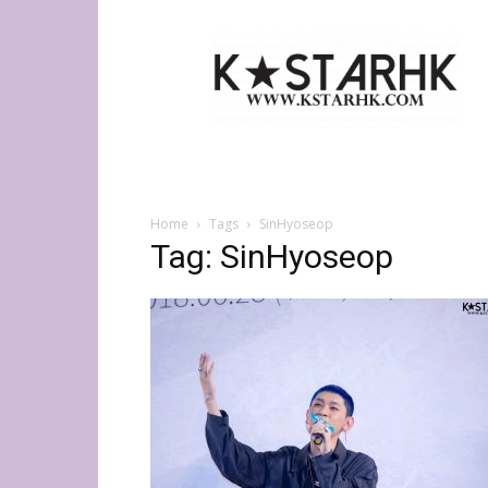
K-
Star
HK
Home
Tags
SinHyoseop
Tag: SinHyoseop