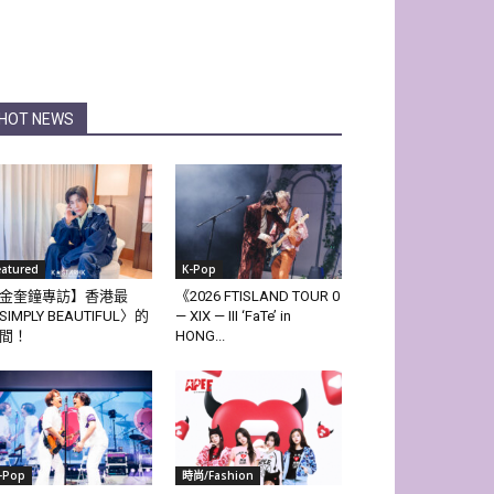
HOT NEWS
eatured
K-Pop
金奎鐘專訪】香港最
《2026 FTISLAND TOUR 0
SIMPLY BEAUTIFUL〉的
— XIX — III ‘FaTe’ in
間！
HONG...
-Pop
時尚/Fashion