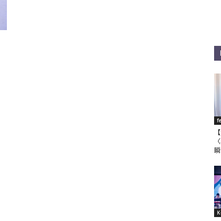
f
【
〈
瞬
K