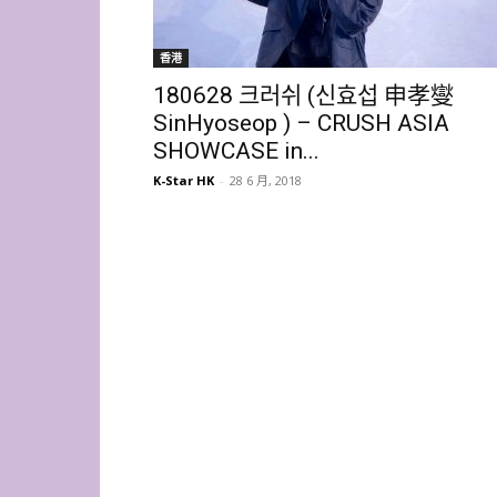
香港
180628 크러쉬 (신효섭 申孝燮
SinHyoseop ) – CRUSH ASIA
SHOWCASE in...
K-Star HK
-
28 6 月, 2018