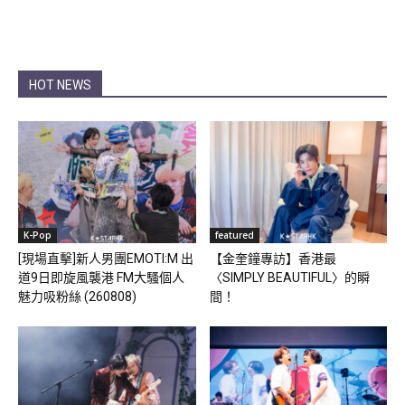
HOT NEWS
K-Pop
featured
[現場直擊]新人男團EMOTI:M 出
【金奎鐘專訪】香港最
道9日即旋風襲港 FM大騷個人
〈SIMPLY BEAUTIFUL〉的瞬
魅力吸粉絲 (260808)
間！