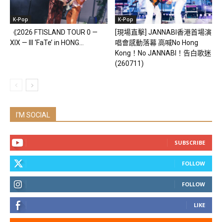
K-Pop
K-Pop
《2026 FTISLAND TOUR 0 —
[現場直擊] JANNABI香港首場演
XIX — III ‘FaTe’ in HONG...
唱會感動落幕 高喊No Hong
Kong！No JANNABI！告白歌迷
(260711)
I'M SOCIAL
SUBSCRIBE
FOLLOW
FOLLOW
LIKE