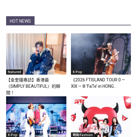
HOT NEWS
featured
K-Pop
【金奎鐘專訪】香港最
《2026 FTISLAND TOUR 0 —
〈SIMPLY BEAUTIFUL〉的瞬
XIX — III ‘FaTe’ in HONG...
間！
K-Pop
時尚/Fashion