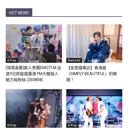
HOT NEWS
K-Pop
featured
[現場直擊]新人男團EMOTI:M 出
【金奎鐘專訪】香港最
道9日即旋風襲港 FM大騷個人
〈SIMPLY BEAUTIFUL〉的瞬
魅力吸粉絲 (260808)
間！
K-Pop
K-Pop