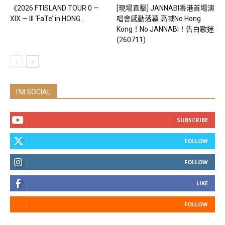
《2026 FTISLAND TOUR 0 —
[現場直擊] JANNABI香港首場演
XIX — III ‘FaTe’ in HONG...
唱會感動落幕 高喊No Hong
Kong！No JANNABI！告白歌迷
(260711)
I'M SOCIAL
SUBSCRIBE
FOLLOW
FOLLOW
LIKE
FOLLOW