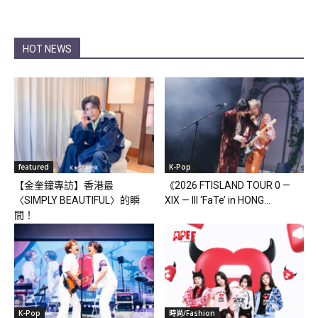
HOT NEWS
featured
K-Pop
【金奎鐘專訪】香港最
《2026 FTISLAND TOUR 0 —
〈SIMPLY BEAUTIFUL〉的瞬
XIX — III ‘FaTe’ in HONG...
間！
K-Pop
時尚/Fashion