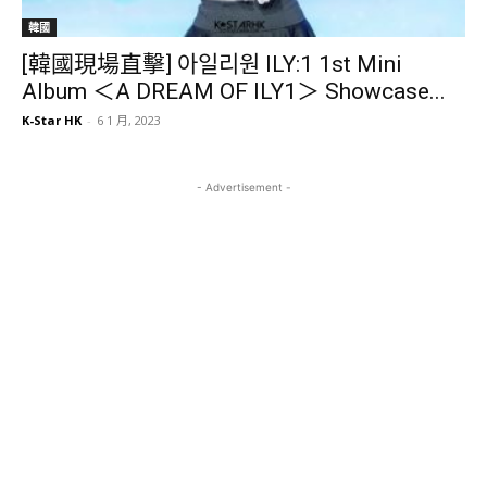
韓國
[韓國現場直擊] 아일리원 ILY:1 1st Mini
Album ＜A DREAM OF ILY1＞ Showcase...
K-Star HK
-
6 1 月, 2023
- Advertisement -