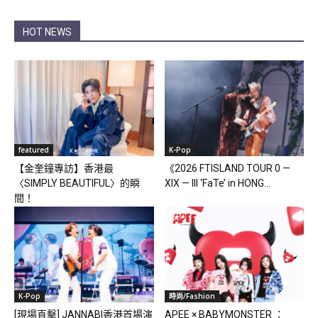
HOT NEWS
featured
K-Pop
【金奎鐘專訪】香港最
《2026 FTISLAND TOUR 0 —
〈SIMPLY BEAUTIFUL〉的瞬
XIX — III ‘FaTe’ in HONG...
間！
K-Pop
時尚/Fashion
[現場直擊] JANNABI香港首場演
APEE × BABYMONSTER ：