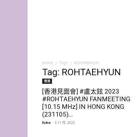
K-
Star
HK
Home
Tags
ROHTAEHYUN
Tag: ROHTAEHYUN
香港
[香港見面會] #盧太鉉 2023
#ROHTAEHYUN FANMEETING
[10.15 MHz] IN HONG KONG
(231105)...
Echo
-
6 11 月, 2023