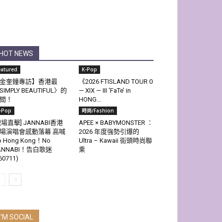
HOT NEWS
eatured
K-Pop
金奎鐘專訪】香港最
《2026 FTISLAND TOUR 0
SIMPLY BEAUTIFUL〉的
— XIX — III ‘FaTe’ in
間！
HONG...
-Pop
時尚/Fashion
現場直擊] JANNABI香港
APEE × BABYMONSTER ：
場演唱會感動落幕 高喊
2026 年度強勢引爆的
o Hong Kong！No
Ultra – Kawaii 街頭時尚聯
ANNABI！告白歌迷
乘
60711)
I'M SOCIAL