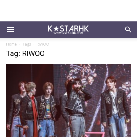
Home
Tags
RIWOO
Tag: RIWOO