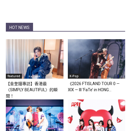
HOT NEWS
featured
K-Pop
【金奎鐘專訪】香港最
《2026 FTISLAND TOUR 0 —
〈SIMPLY BEAUTIFUL〉的瞬
XIX — III ‘FaTe’ in HONG...
間！