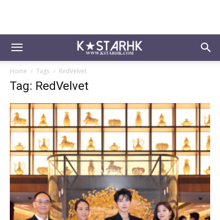
Home
Tags
RedVelvet
Tag: RedVelvet