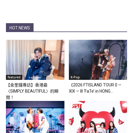
HOT NEWS
featured
K-Pop
【金奎鐘專訪】香港最
《2026 FTISLAND TOUR 0 —
〈SIMPLY BEAUTIFUL〉的瞬
XIX — III ‘FaTe’ in HONG...
間！