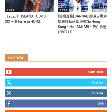
K-Pop
K-Pop
《2026 FTISLAND TOUR 0 —
[現場直擊] JANNABI香港首場演
XIX — III ‘FaTe’ in HONG...
唱會感動落幕 高喊No Hong
Kong！No JANNABI！告白歌迷
(260711)
I'M SOCIAL
SUBSCRIBE
FOLLOW
FOLLOW
LIKE