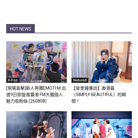
HOT NEWS
K-Pop
featured
[現場直擊]新人男團EMOTI:M 出
【金奎鐘專訪】香港最
道9日即旋風襲港 FM大騷個人
〈SIMPLY BEAUTIFUL〉的瞬
魅力吸粉絲 (260808)
間！