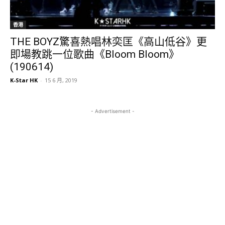
香港
THE BOYZ驚喜熱唱林奕匡《高山低谷》更
即場教跳一位歌曲《Bloom Bloom》
(190614)
K-Star HK
-
15 6 月, 2019
- Advertisement -