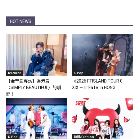
HOT NEWS
featured
K-Pop
【金奎鐘專訪】香港最
《2026 FTISLAND TOUR 0 —
〈SIMPLY BEAUTIFUL〉的瞬
XIX — III ‘FaTe’ in HONG...
間！
K-Pop
時尚/Fashion