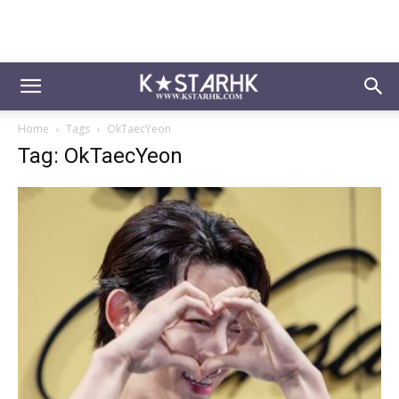
Home
Tags
OkTaecYeon
Tag: OkTaecYeon