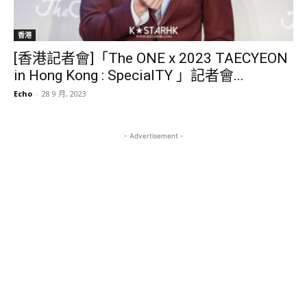
香港
[香港記者會]「The ONE x 2023 TAECYEON
in Hong Kong : SpecialTY 」記者會...
Echo
-
28 9 月, 2023
- Advertisement -