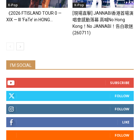
K-Pop
K-Pop
《2026 FTISLAND TOUR 0 —
[現場直擊] JANNABI香港首場演
XIX — III ‘FaTe’ in HONG...
唱會感動落幕 高喊No Hong
Kong！No JANNABI！告白歌迷
(260711)
I'M SOCIAL
SUBSCRIBE
FOLLOW
FOLLOW
LIKE
FOLLOW