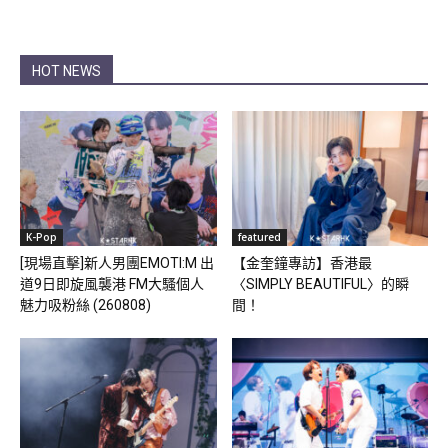
HOT NEWS
K-Pop
featured
[現場直擊]新人男團EMOTI:M 出
【金奎鐘專訪】香港最
道9日即旋風襲港 FM大騷個人
〈SIMPLY BEAUTIFUL〉的瞬
魅力吸粉絲 (260808)
間！