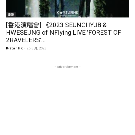
香港
[香港演唱會] 《2023 SEUNGHYUB &
HWESEUNG of NFlying LIVE ’FOREST OF
2RAVELERS‘...
K-Star HK
-
25 6 月, 2023
- Advertisement -