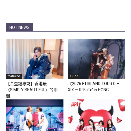
HOT NEWS
featured
K-Pop
【金奎鐘專訪】香港最
《2026 FTISLAND TOUR 0 —
〈SIMPLY BEAUTIFUL〉的瞬
XIX — III ‘FaTe’ in HONG...
間！