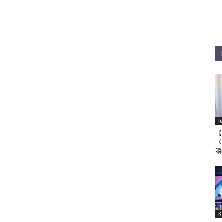
f
【
〈
瞬
K