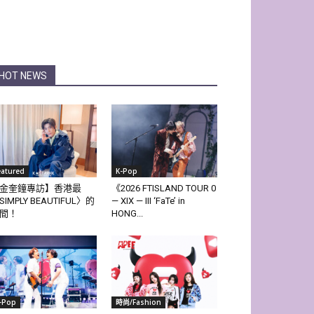
HOT NEWS
eatured
K-Pop
金奎鐘專訪】香港最
《2026 FTISLAND TOUR 0
SIMPLY BEAUTIFUL〉的
— XIX — III ‘FaTe’ in
間！
HONG...
-Pop
時尚/Fashion