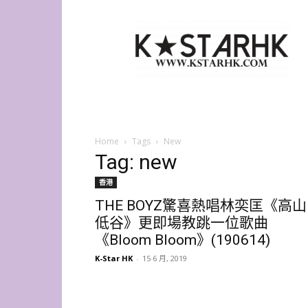
K-
Star
HK
Home
Tags
New
Tag: new
香港
THE BOYZ驚喜熱唱林奕匡《高山
低谷》更即場教跳一位歌曲
《Bloom Bloom》(190614)
K-Star HK
-
15 6 月, 2019