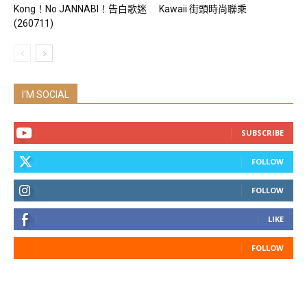
Kong！No JANNABI！告白歌迷
Kawaii 街頭時尚聯乘
(260711)
I'M SOCIAL
SUBSCRIBE
FOLLOW
FOLLOW
LIKE
FOLLOW