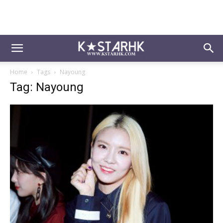
Home
Tags
Nayoung
Tag: Nayoung