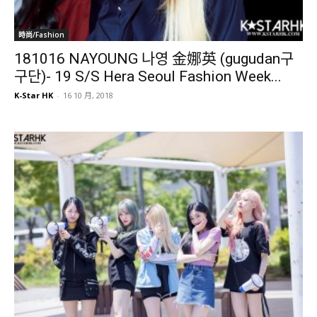
時尚/Fashion
181016 NAYOUNG 나영 金娜英 (gugudan구
구단)- 19 S/S Hera Seoul Fashion Week...
K-Star HK
-
16 10 月, 2018