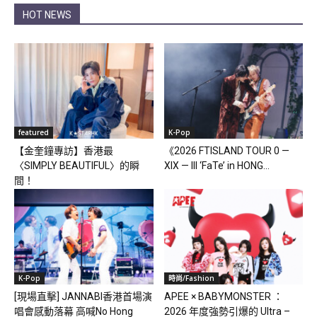
HOT NEWS
featured
K-Pop
【金奎鐘專訪】香港最
《2026 FTISLAND TOUR 0 —
〈SIMPLY BEAUTIFUL〉的瞬
XIX — III ‘FaTe’ in HONG...
間！
K-Pop
時尚/Fashion
[現場直擊] JANNABI香港首場演
APEE × BABYMONSTER ：
唱會感動落幕 高喊No Hong
2026 年度強勢引爆的 Ultra –