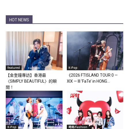
HOT NEWS
featured
K-Pop
【金奎鐘專訪】香港最
《2026 FTISLAND TOUR 0 —
〈SIMPLY BEAUTIFUL〉的瞬
XIX — III ‘FaTe’ in HONG...
間！
K-Pop
時尚/Fashion