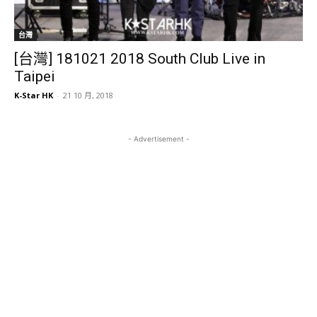
台灣
[台灣] 181021 2018 South Club Live in
Taipei
K-Star HK
-
21 10 月, 2018
- Advertisement -