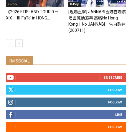
K-Pop
K-Pop
《2026 FTISLAND TOUR 0 —
[現場直擊] JANNABI香港首場演
XIX — III ‘FaTe’ in HONG...
唱會感動落幕 高喊No Hong
Kong！No JANNABI！告白歌迷
(260711)
I'M SOCIAL
SUBSCRIBE
FOLLOW
FOLLOW
LIKE
FOLLOW