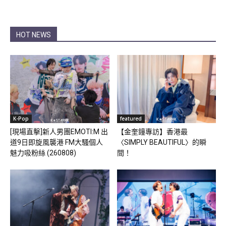
HOT NEWS
K-Pop
featured
[現場直擊]新人男團EMOTI:M 出
【金奎鐘專訪】香港最
道9日即旋風襲港 FM大騷個人
〈SIMPLY BEAUTIFUL〉的瞬
魅力吸粉絲 (260808)
間！