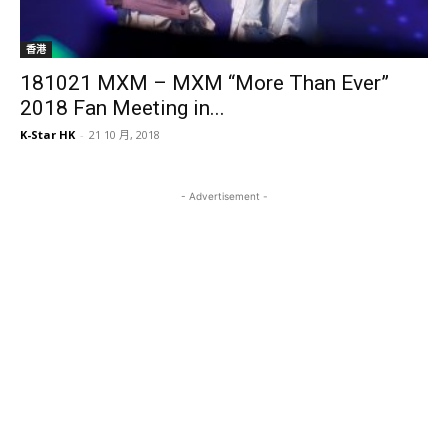
香港
181021 MXM – MXM “More Than Ever”
2018 Fan Meeting in...
K-Star HK
-
21 10 月, 2018
- Advertisement -