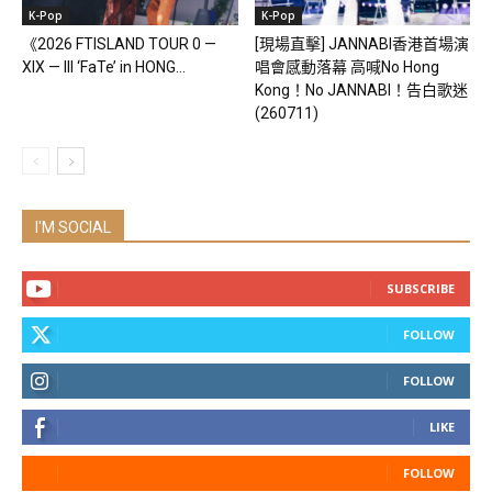
K-Pop
K-Pop
《2026 FTISLAND TOUR 0 —
[現場直擊] JANNABI香港首場演
XIX — III ‘FaTe’ in HONG...
唱會感動落幕 高喊No Hong
Kong！No JANNABI！告白歌迷
(260711)
I'M SOCIAL
SUBSCRIBE
FOLLOW
FOLLOW
LIKE
FOLLOW