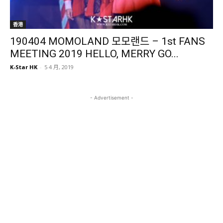
香港
190404 MOMOLAND 모모랜드 – 1st FANS
MEETING 2019 HELLO, MERRY GO...
K-Star HK
-
5 4 月, 2019
- Advertisement -