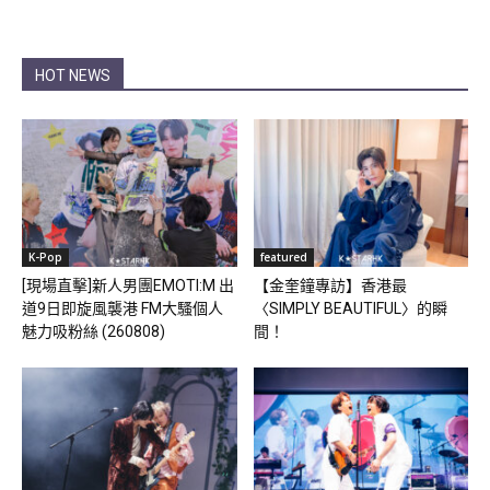
HOT NEWS
K-Pop
featured
[現場直擊]新人男團EMOTI:M 出
【金奎鐘專訪】香港最
道9日即旋風襲港 FM大騷個人
〈SIMPLY BEAUTIFUL〉的瞬
魅力吸粉絲 (260808)
間！