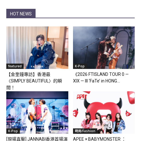
HOT NEWS
featured
K-Pop
【金奎鐘專訪】香港最
《2026 FTISLAND TOUR 0 —
〈SIMPLY BEAUTIFUL〉的瞬
XIX — III ‘FaTe’ in HONG...
間！
K-Pop
時尚/Fashion
[現場直擊] JANNABI香港首場演
APEE × BABYMONSTER ：