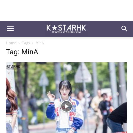
Home
Tags
MinA
Tag: MinA