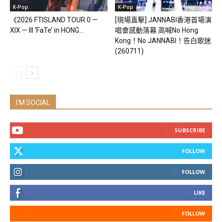
K-Pop
K-Pop
《2026 FTISLAND TOUR 0 —
[現場直擊] JANNABI香港首場演
XIX — III ‘FaTe’ in HONG...
唱會感動落幕 高喊No Hong
Kong！No JANNABI！告白歌迷
(260711)
I'M SOCIAL
SUBSCRIBE
FOLLOW
FOLLOW
LIKE
FOLLOW