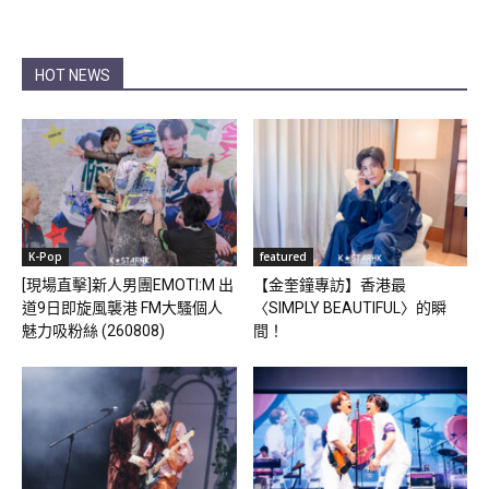
HOT NEWS
K-Pop
featured
[現場直擊]新人男團EMOTI:M 出
【金奎鐘專訪】香港最
道9日即旋風襲港 FM大騷個人
〈SIMPLY BEAUTIFUL〉的瞬
魅力吸粉絲 (260808)
間！