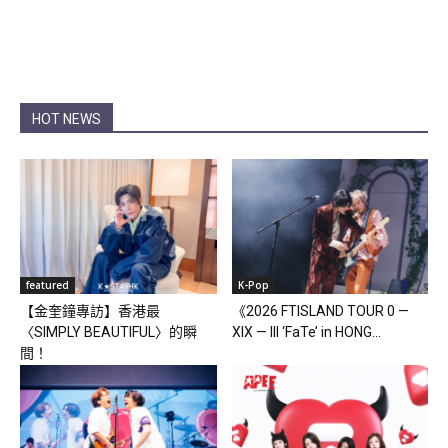
HOT NEWS
featured
K-Pop
【金奎鐘專訪】香港最
《2026 FTISLAND TOUR 0 —
〈SIMPLY BEAUTIFUL〉的瞬
XIX — III ‘FaTe’ in HONG...
間！