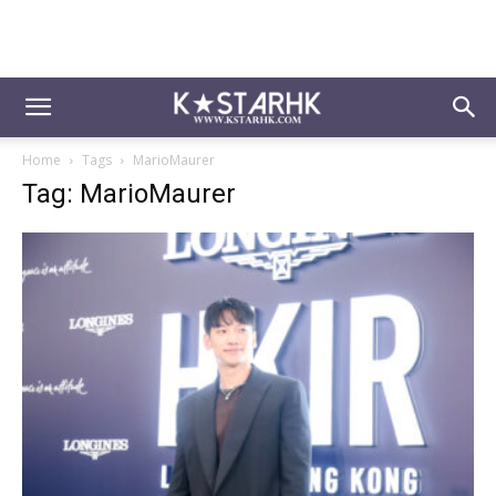
Home
Tags
MarioMaurer
Tag: MarioMaurer