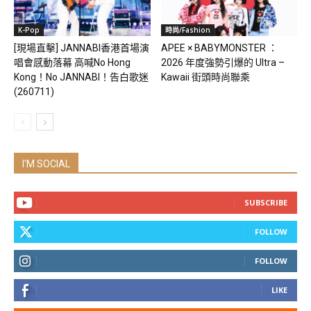
K-Pop
時尚/Fashion
[現場直擊] JANNABI香港首場演
APEE × BABYMONSTER ：
唱會感動落幕 高喊No Hong
2026 年度強勢引爆的 Ultra –
Kong！No JANNABI！告白歌迷
Kawaii 街頭時尚聯乘
(260711)
I'M SOCIAL
SUBSCRIBE
FOLLOW
FOLLOW
LIKE