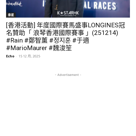
泰星
[香港活動] 年度國際賽馬盛事LONGINES冠
名贊助「 浪琴香港國際賽事 」(251214)
#Rain #鄭智薰 #정지훈 #于適
#MarioMaurer #魏浚笙
Echo
-
15 12 月, 2025
- Advertisement -