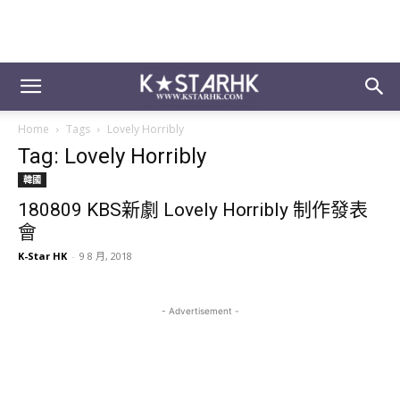
Home
Tags
Lovely Horribly
Tag: Lovely Horribly
韓國
180809 KBS新劇 Lovely Horribly 制作發表
會
K-Star HK
-
9 8 月, 2018
- Advertisement -