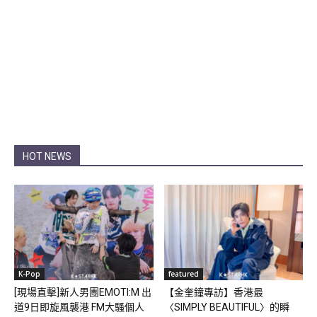
HOT NEWS
K-Pop
featured
[現場直擊]新人男團EMOTI:M 出
【金奎鐘專訪】香港最
道9日即旋風襲港 FM大騷個人
〈SIMPLY BEAUTIFUL〉的瞬