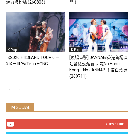
魅力吸粉絲 (260808)
間！
K-Pop
K-Pop
《2026 FTISLAND TOUR 0 —
[現場直擊] JANNABI香港首場演
XIX — III ‘FaTe’ in HONG...
唱會感動落幕 高喊No Hong
Kong！No JANNABI！告白歌迷
(260711)
I'M SOCIAL
SUBSCRIBE