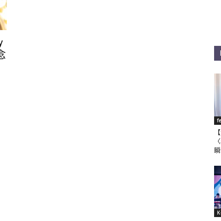
y
念
f
【
〈
瞬
K