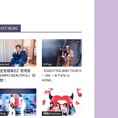
HOT NEWS
eatured
K-Pop
金奎鐘專訪】香港最
《2026 FTISLAND TOUR 0
SIMPLY BEAUTIFUL〉的
— XIX — III ‘FaTe’ in
間！
HONG...
-Pop
時尚/Fashion