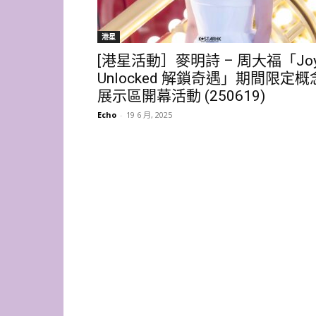
港星
[港星活動］麥明詩 – 周大福「Jo
Unlocked 解鎖奇遇」期間限定概
展示區開幕活動 (250619)
Echo
-
19 6 月, 2025