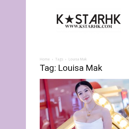
K-
Star
HK
Home
Tags
Louisa Mak
Tag: Louisa Mak