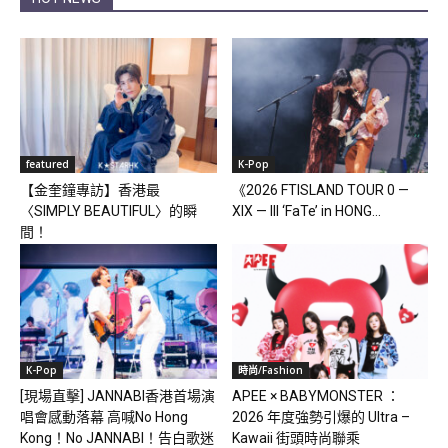
featured
K-Pop
【金奎鐘專訪】香港最
《2026 FTISLAND TOUR 0 —
〈SIMPLY BEAUTIFUL〉的瞬
XIX — III ‘FaTe’ in HONG...
間！
K-Pop
時尚/Fashion
[現場直擊] JANNABI香港首場演
APEE × BABYMONSTER ：
唱會感動落幕 高喊No Hong
2026 年度強勢引爆的 Ultra –
Kong！No JANNABI！告白歌迷
Kawaii 街頭時尚聯乘