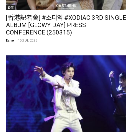
香港
[香港記者會] #소디엑 #XODIAC 3RD SINGLE
ALBUM [GLOWY DAY] PRESS
CONFERENCE (250315)
Echo
-
15 3 月, 2025