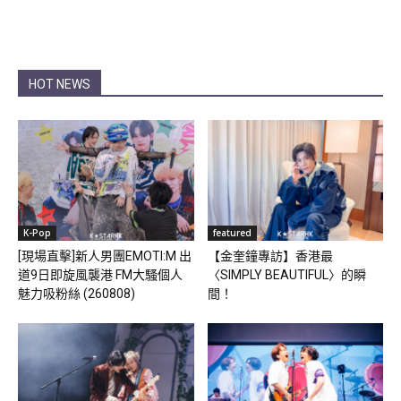
HOT NEWS
K-Pop
featured
[現場直擊]新人男團EMOTI:M 出
【金奎鐘專訪】香港最
道9日即旋風襲港 FM大騷個人
〈SIMPLY BEAUTIFUL〉的瞬
魅力吸粉絲 (260808)
間！