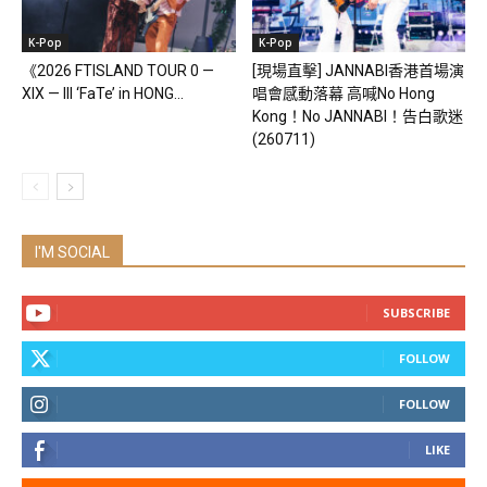
K-Pop
K-Pop
《2026 FTISLAND TOUR 0 —
[現場直擊] JANNABI香港首場演
XIX — III ‘FaTe’ in HONG...
唱會感動落幕 高喊No Hong
Kong！No JANNABI！告白歌迷
(260711)
I'M SOCIAL
SUBSCRIBE
FOLLOW
FOLLOW
LIKE