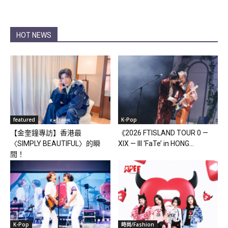
HOT NEWS
featured
K-Pop
【金奎鐘專訪】香港最
《2026 FTISLAND TOUR 0 —
〈SIMPLY BEAUTIFUL〉的瞬
XIX — III ‘FaTe’ in HONG...
間！
K-Pop
時尚/Fashion