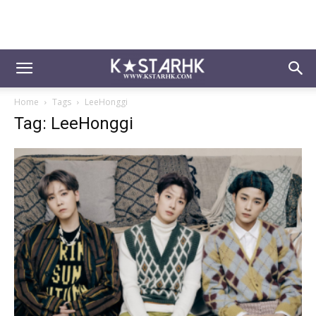
Home
Tags
LeeHonggi
Tag: LeeHonggi