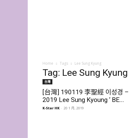
K-
Star
HK
Home
Tags
Lee Sung Kyung
Tag: Lee Sung Kyung
台灣
[台灣] 190119 李聖經 이성경 –
2019 Lee Sung Kyoung ‘ BE...
K-Star HK
-
20 1 月, 2019