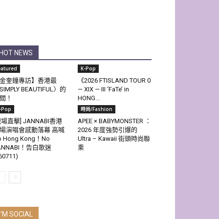
HOT NEWS
eatured
K-Pop
金奎鐘專訪】香港最
《2026 FTISLAND TOUR 0
SIMPLY BEAUTIFUL〉的
— XIX — III ‘FaTe’ in
間！
HONG...
-Pop
時尚/Fashion
現場直擊] JANNABI香港
APEE × BABYMONSTER ：
場演唱會感動落幕 高喊
2026 年度強勢引爆的
o Hong Kong！No
Ultra – Kawaii 街頭時尚聯
ANNABI！告白歌迷
乘
60711)
I'M SOCIAL