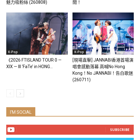
魅力吸粉絲 (260808)
間！
K-Pop
K-Pop
《2026 FTISLAND TOUR 0 —
[現場直擊] JANNABI香港首場演
XIX — III ‘FaTe’ in HONG...
唱會感動落幕 高喊No Hong
Kong！No JANNABI！告白歌迷
(260711)
I'M SOCIAL
SUBSCRIBE