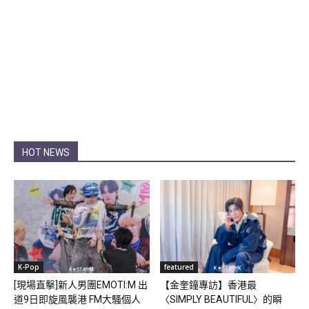
HOT NEWS
K-Pop
featured
[現場直擊]新人男團EMOTI:M 出
【金奎鐘專訪】香港最
道9日即旋風襲港 FM大騷個人
〈SIMPLY BEAUTIFUL〉的瞬