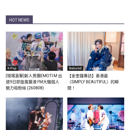
HOT NEWS
K-Pop
featured
[現場直擊]新人男團EMOTI:M 出
【金奎鐘專訪】香港最
道9日即旋風襲港 FM大騷個人
〈SIMPLY BEAUTIFUL〉的瞬
魅力吸粉絲 (260808)
間！