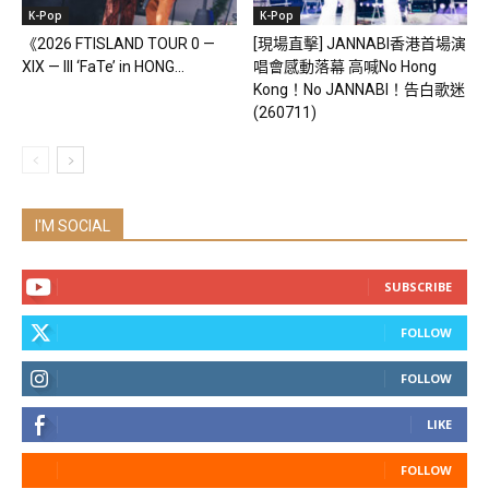
K-Pop
K-Pop
《2026 FTISLAND TOUR 0 —
[現場直擊] JANNABI香港首場演
XIX — III ‘FaTe’ in HONG...
唱會感動落幕 高喊No Hong
Kong！No JANNABI！告白歌迷
(260711)
I'M SOCIAL
SUBSCRIBE
FOLLOW
FOLLOW
LIKE
FOLLOW