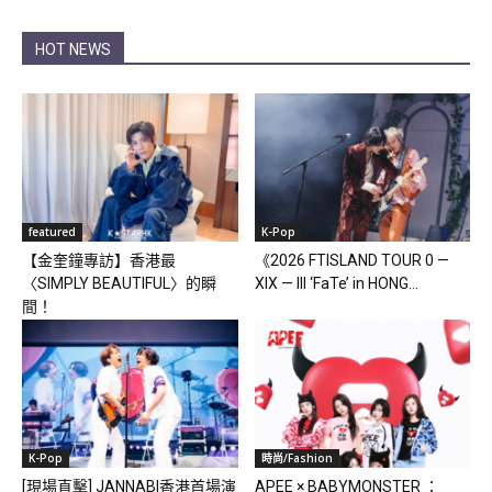
HOT NEWS
featured
K-Pop
【金奎鐘專訪】香港最
《2026 FTISLAND TOUR 0 —
〈SIMPLY BEAUTIFUL〉的瞬
XIX — III ‘FaTe’ in HONG...
間！
K-Pop
時尚/Fashion
[現場直擊] JANNABI香港首場演
APEE × BABYMONSTER ：