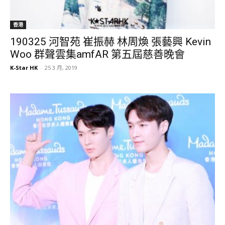
香港
190325 河智苑 崔振赫 林周煥 張藝興 Kevin
Woo 群聲雲集amfAR 第五屆慈善晚會
K-Star HK
-
25 3 月, 2019