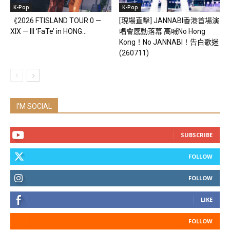
K-Pop
K-Pop
《2026 FTISLAND TOUR 0 —
[現場直擊] JANNABI香港首場演
XIX — III ‘FaTe’ in HONG...
唱會感動落幕 高喊No Hong
Kong！No JANNABI！告白歌迷
(260711)
I'M SOCIAL
SUBSCRIBE
FOLLOW
FOLLOW
LIKE
FOLLOW