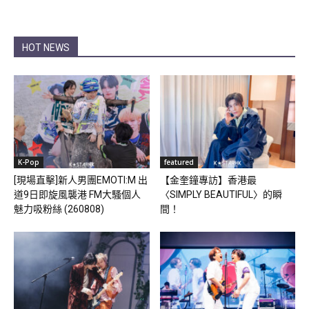
HOT NEWS
K-Pop
featured
[現場直擊]新人男團EMOTI:M 出
【金奎鐘專訪】香港最
道9日即旋風襲港 FM大騷個人
〈SIMPLY BEAUTIFUL〉的瞬
魅力吸粉絲 (260808)
間！