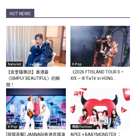
HOT NEWS
featured
K-Pop
【金奎鐘專訪】香港最
《2026 FTISLAND TOUR 0 —
〈SIMPLY BEAUTIFUL〉的瞬
XIX — III ‘FaTe’ in HONG...
間！
K-Pop
時尚/Fashion
[現場直擊] JANNABI香港首場演
APEE × BABYMONSTER ：