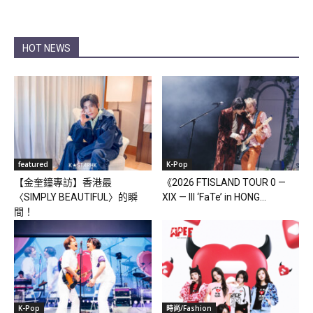
HOT NEWS
featured
K-Pop
【金奎鐘專訪】香港最
《2026 FTISLAND TOUR 0 —
〈SIMPLY BEAUTIFUL〉的瞬
XIX — III ‘FaTe’ in HONG...
間！
K-Pop
時尚/Fashion